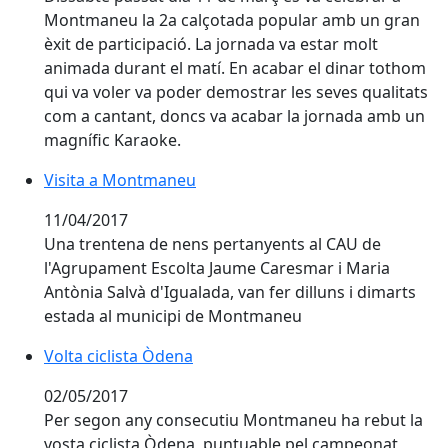
Montmaneu la 2a calçotada popular amb un gran
èxit de participació. La jornada va estar molt
animada durant el matí. En acabar el dinar tothom
qui va voler va poder demostrar les seves qualitats
com a cantant, doncs va acabar la jornada amb un
magnífic Karaoke.
Visita a Montmaneu
Visita a Montmaneu
11/04/2017
Una trentena de nens pertanyents al CAU de
l'Agrupament Escolta Jaume Caresmar i Maria
Antònia Salvà d'Igualada, van fer dilluns i dimarts
estada al municipi de Montmaneu
Volta ciclista Òdena
Volta ciclista Òdena
02/05/2017
Per segon any consecutiu Montmaneu ha rebut la
vosta ciclista Òdena, puntuable pel campeonat