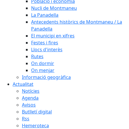
Població i economia
Nucli de Montmaneu
La Panadella
Antecedents històrics de Montmaneu / La
Panadella
El municipi en xifres
Festes i fires
Llocs d'interès
Rutes
On dormir
On menjar
Informació geogràfica
Actualitat
Notícies
Agenda
Avisos
Butlletí digital
Rss
Hemeroteca