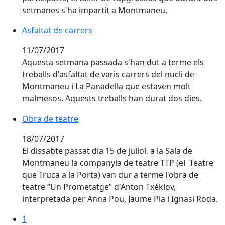
setmanes s'ha impartit a Montmaneu.
Asfaltat de carrers
Asfaltat de carrers
11/07/2017
Aquesta setmana passada s'han dut a terme els
treballs d'asfaltat de varis carrers del nucli de
Montmaneu i La Panadella que estaven molt
malmesos. Aquests treballs han durat dos dies.
Obra de teatre
Obra de teatre
18/07/2017
El dissabte passat dia 15 de juliol, a la Sala de
Montmaneu la companyia de teatre TTP (el Teatre
que Truca a la Porta) van dur a terme l'obra de
teatre “Un Prometatge” d'Anton Txéklov,
interpretada per Anna Pou, Jaume Pla i Ignasi Roda.
1