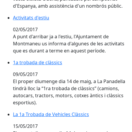
d'Espanya, amb assistència d'un nombrós públic.
Activitats d'estiu
02/05/2017
A punt d'arribar ja a l'estiu, l'Ajuntament de
Montmaneu us informa d'algunes de les activitats
que es durant a terme en aquest període.
1a trobada de clàssics
1a trobada de clàssics
09/05/2017
El proper diumenge dia 14 de maig, a La Panadella
tindrà lloc la “1ra trobada de clàssics” (camions,
autocars, tractors, motors, cotxes àntics i clàssics
esportius).
La 1a Trobada de Vehicles Clàssics
La 1a Trobada de Vehicles Clàssics
15/05/2017