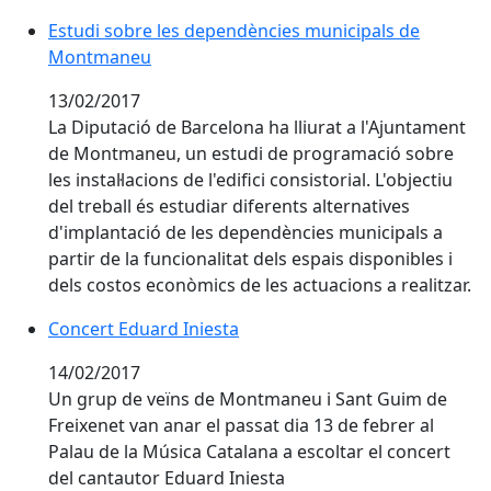
Estudi sobre les dependències municipals de Montm
Estudi sobre les dependències municipals de
Montmaneu
13/02/2017
La Diputació de Barcelona ha lliurat a l'Ajuntament
de Montmaneu, un estudi de programació sobre
les instal·lacions de l'edifici consistorial. L'objectiu
del treball és estudiar diferents alternatives
d'implantació de les dependències municipals a
partir de la funcionalitat dels espais disponibles i
dels costos econòmics de les actuacions a realitzar.
Concert Eduard Iniesta
Concert Eduard Iniesta
14/02/2017
Un grup de veïns de Montmaneu i Sant Guim de
Freixenet van anar el passat dia 13 de febrer al
Palau de la Música Catalana a escoltar el concert
del cantautor Eduard Iniesta