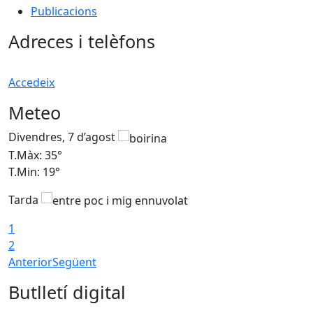
Publicacions
Adreces i telèfons
Accedeix
Meteo
Divendres, 7 d’agost
D
T.Màx: 35°
T
T.Min: 19°
T
Tarda
T
1
2
Anterior
Següent
Butlletí digital