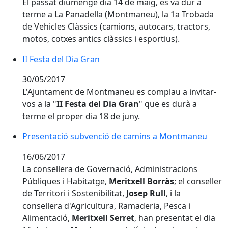
El passat diumenge dia 14 de maig, es va dur a
terme a La Panadella (Montmaneu), la 1a Trobada
de Vehicles Clàssics (camions, autocars, tractors,
motos, cotxes antics clàssics i esportius).
II Festa del Dia Gran
30/05/2017
L'Ajuntament de Montmaneu es complau a invitar-
vos a la "
II Festa del Dia Gran
" que es durà a
terme el proper dia 18 de juny.
Presentació subvenció de camins a Montmaneu
Presentació subvenció de camins a Montmaneu
16/06/2017
La consellera de Governació, Administracions
Públiques i Habitatge,
Meritxell Borràs
; el conseller
de Territori i Sostenibilitat,
Josep Rull
, i la
consellera d'Agricultura, Ramaderia, Pesca i
Alimentació,
Meritxell Serret
, han presentat el dia