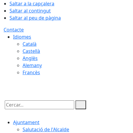
Saltar a la capçalera
Saltar al contingut
Saltar al peu de pàgina
Contacte
Idiomes
Català
Castellà
Anglès
Alemany
Francès
07.08.2026 | 03:55
Cercar:
Ajuntament
Salutació de l'Alcalde