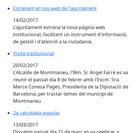
Estrenem el nou web de l'ajuntament
Estrenem el nou web de l'ajuntament
14/02/2017
L'ajuntament estrena la nova pàgina web
institucional, facilitant un instrument d'informació,
de gestió i d'atenció a la ciutadania.
Visita institucional
Visita institucional
20/02/2017
L'Alcalde de Montmaneu, l'Il·lm. Sr. Angel Farré es va
reunir el passat dia 8 de febrer amb l'Excm. Sra.
Merce Conesa Pages, Presidenta de la Diputació de
Barcelona, per tractar temes del municipi de
Montmaneu
2a calçotada popular
2a calçotada popular
13/03/2017
Dissabte passat dia 11 de març es va celebrar a