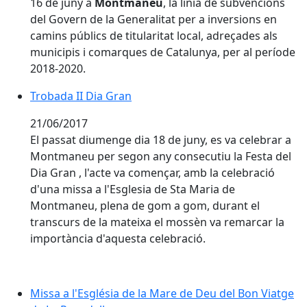
16 de juny a
Montmaneu
, la línia de subvencions
del Govern de la Generalitat per a inversions en
camins públics de titularitat local, adreçades als
municipis i comarques de Catalunya, per al període
2018-2020.
Trobada II Dia Gran
Trobada II Dia Gran
21/06/2017
El passat diumenge dia 18 de juny, es va celebrar a
Montmaneu per segon any consecutiu la Festa del
Dia Gran , l'acte va començar, amb la celebració
d'una missa a l'Esglesia de Sta Maria de
Montmaneu, plena de gom a gom, durant el
transcurs de la mateixa el mossèn va remarcar la
importància d'aquesta celebració.
Missa a l'Església de la Mare de Deu del Bon Viatge d
Missa a l'Església de la Mare de Deu del Bon Viatge