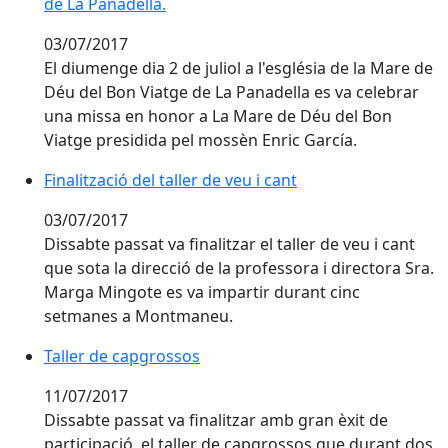
de La Panadella.
03/07/2017
El diumenge dia 2 de juliol a l'església de la Mare de
Déu del Bon Viatge de La Panadella es va celebrar
una missa en honor a La Mare de Déu del Bon
Viatge presidida pel mossèn Enric García.
Finalització del taller de veu i cant
Finalització del taller de veu i cant
03/07/2017
Dissabte passat va finalitzar el taller de veu i cant
que sota la direcció de la professora i directora Sra.
Marga Mingote es va impartir durant cinc
setmanes a Montmaneu.
Taller de capgrossos
Taller de capgrossos
11/07/2017
Dissabte passat va finalitzar amb gran èxit de
participació, el taller de capgrossos que durant dos