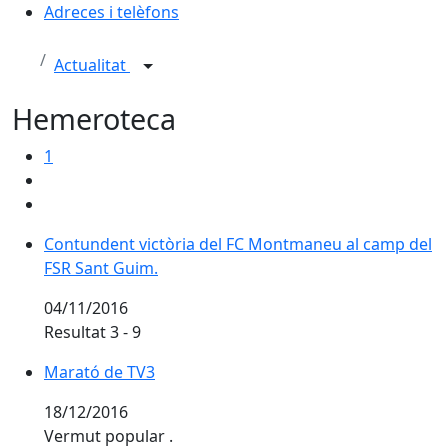
Adreces i telèfons
Actualitat
Hemeroteca
1
Contundent victòria del FC Montmaneu al camp del F
Contundent victòria del FC Montmaneu al camp del
FSR Sant Guim.
04/11/2016
Resultat 3 - 9
Marató de TV3
18/12/2016
Vermut popular .