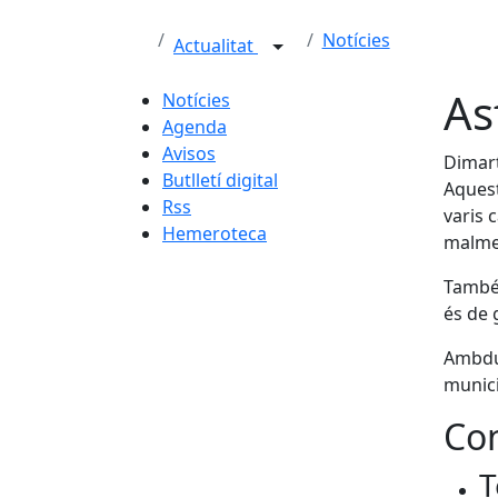
Notícies
Actualitat
As
Notícies
Agenda
Avisos
Dimart
Butlletí digital
Aquest
Rss
varis 
Hemeroteca
malmes
També 
és de 
Ambdue
munici
Con
T