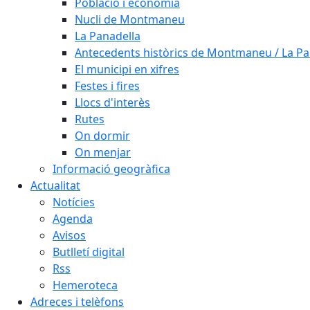
Població i economia
Nucli de Montmaneu
La Panadella
Antecedents històrics de Montmaneu / La Pa
El municipi en xifres
Festes i fires
Llocs d'interès
Rutes
On dormir
On menjar
Informació geogràfica
Actualitat
Notícies
Agenda
Avisos
Butlletí digital
Rss
Hemeroteca
Adreces i telèfons