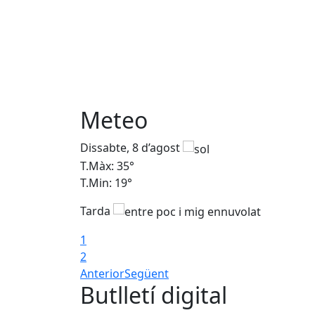
Meteo
Dissabte, 8 d’agost
T.Màx: 35°
T.Min: 19°
Tarda
1
2
Anterior
Següent
Butlletí digital