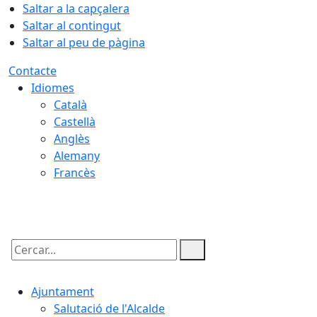
Saltar a la capçalera
Saltar al contingut
Saltar al peu de pàgina
Contacte
Idiomes
Català
Castellà
Anglès
Alemany
Francès
07.08.2026 | 04:02
Cercar:
Ajuntament
Salutació de l'Alcalde