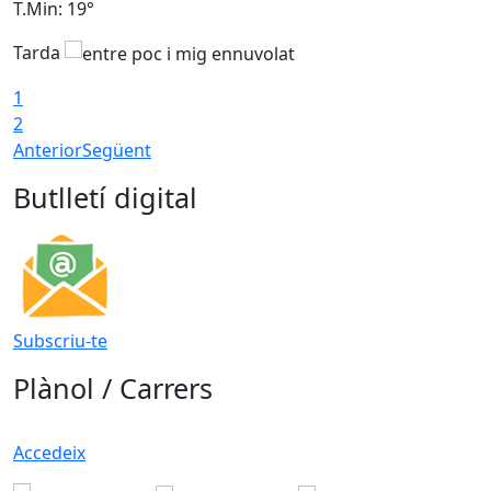
T.Min: 19°
T
Tarda
T
1
2
Anterior
Següent
Butlletí digital
Subscriu-te
Plànol / Carrers
Accedeix