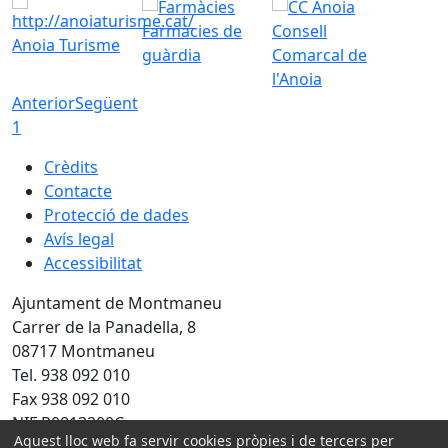
Farmàcies de
Consell
Anoia Turisme
guàrdia
Comarcal de
l'Anoia
Anterior
Següent
1
Crèdits
Contacte
Protecció de dades
Avís legal
Accessibilitat
Ajuntament de Montmaneu
Carrer de la Panadella, 8
08717 Montmaneu
Tel. 938 092 010
Fax 938 092 010
NIF P0813200C
Aquest lloc web fa servir cookies pròpies i de tercers per