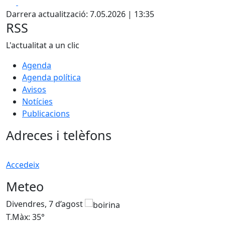
Facebook
X
Darrera actualització: 7.05.2026 | 13:35
RSS
L'actualitat a un clic
Agenda
Agenda política
Avisos
Notícies
Publicacions
Adreces i telèfons
Accedeix
Meteo
Divendres, 7 d’agost
D
T.Màx: 35°
T