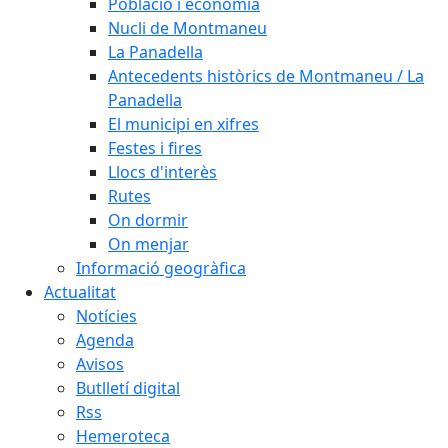
Població i economia
Nucli de Montmaneu
La Panadella
Antecedents històrics de Montmaneu / La
Panadella
El municipi en xifres
Festes i fires
Llocs d'interès
Rutes
On dormir
On menjar
Informació geogràfica
Actualitat
Notícies
Agenda
Avisos
Butlletí digital
Rss
Hemeroteca