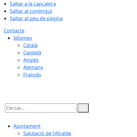
Saltar a la capçalera
Saltar al contingut
Saltar al peu de pàgina
Contacte
Idiomes
Català
Castellà
Anglès
Alemany
Francès
08.08.2026 | 00:44
Cercar:
Ajuntament
Salutació de l'Alcalde