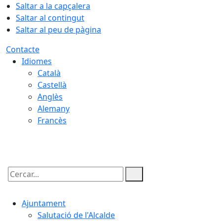
Saltar a la capçalera
Saltar al contingut
Saltar al peu de pàgina
Contacte
Idiomes
Català
Castellà
Anglès
Alemany
Francès
06.08.2026 | 01:50
Cercar:
Ajuntament
Salutació de l'Alcalde