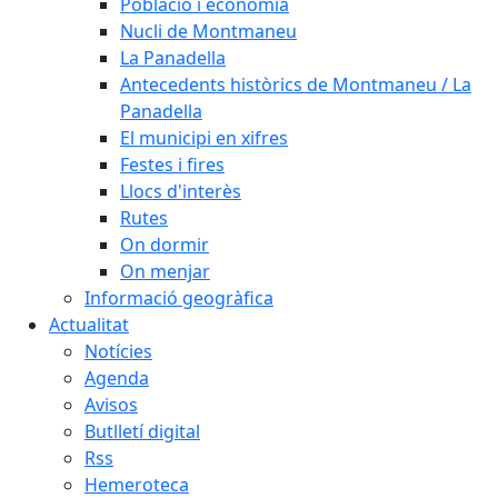
Població i economia
Nucli de Montmaneu
La Panadella
Antecedents històrics de Montmaneu / La
Panadella
El municipi en xifres
Festes i fires
Llocs d'interès
Rutes
On dormir
On menjar
Informació geogràfica
Actualitat
Notícies
Agenda
Avisos
Butlletí digital
Rss
Hemeroteca