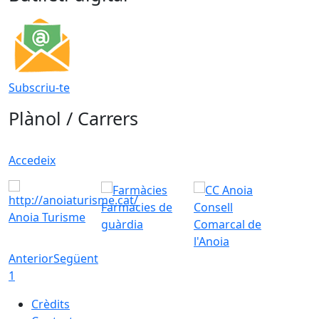
Subscriu-te
Plànol / Carrers
Accedeix
Farmàcies de
Consell
Anoia Turisme
guàrdia
Comarcal de
l'Anoia
Anterior
Següent
1
Crèdits