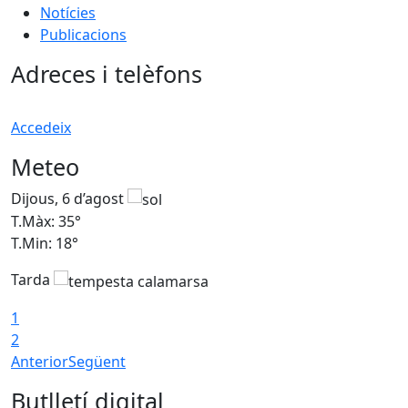
Notícies
Publicacions
Adreces i telèfons
Accedeix
Meteo
Dijous, 6 d’agost
D
T.Màx: 35°
T
T.Min: 18°
T
Tarda
T
1
2
Anterior
Següent
Butlletí digital