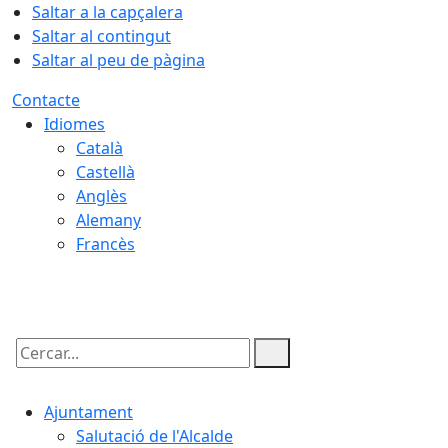
Saltar a la capçalera
Saltar al contingut
Saltar al peu de pàgina
Contacte
Idiomes
Català
Castellà
Anglès
Alemany
Francès
08.08.2026 | 21:51
Cercar:
Ajuntament
Salutació de l'Alcalde