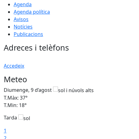
Agenda
Agenda política
Avisos
Notícies
Publicacions
Adreces i telèfons
Accedeix
Meteo
Diumenge, 9 d’agost
D
T.Màx: 37°
T
T.Min: 18°
T
Tarda
T
1
2