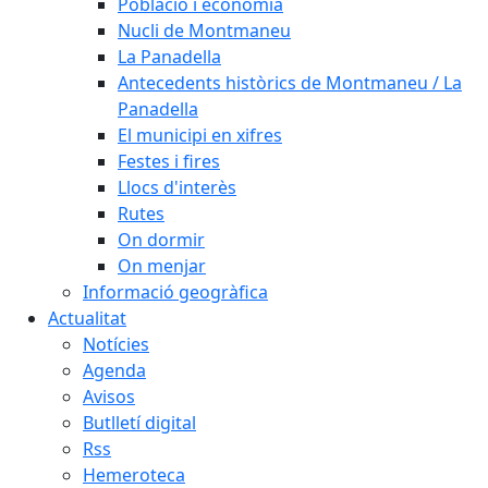
Població i economia
Nucli de Montmaneu
La Panadella
Antecedents històrics de Montmaneu / La
Panadella
El municipi en xifres
Festes i fires
Llocs d'interès
Rutes
On dormir
On menjar
Informació geogràfica
Actualitat
Notícies
Agenda
Avisos
Butlletí digital
Rss
Hemeroteca