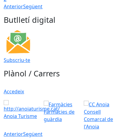
Anterior
Següent
Butlletí digital
Subscriu-te
Plànol / Carrers
Accedeix
Farmàcies de
Consell
Anoia Turisme
guàrdia
Comarcal de
l'Anoia
Anterior
Següent