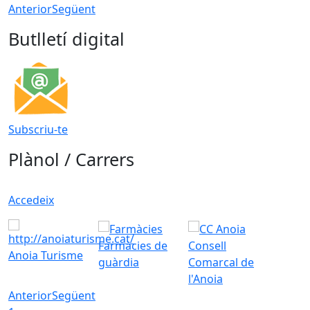
Anterior
Següent
Butlletí digital
Subscriu-te
Plànol / Carrers
Accedeix
Farmàcies de
Consell
Anoia Turisme
guàrdia
Comarcal de
l'Anoia
Anterior
Següent