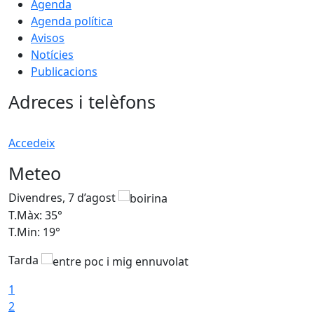
Agenda
Agenda política
Avisos
Notícies
Publicacions
Adreces i telèfons
Accedeix
Meteo
Divendres, 7 d’agost
D
T.Màx: 35°
T
T.Min: 19°
T
Tarda
T
1
2