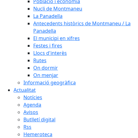
Població i economia
Nucli de Montmaneu
La Panadella
Antecedents històrics de Montmaneu / La
Panadella
El municipi en xifres
Festes i fires
Llocs d'interès
Rutes
On dormir
On menjar
Informació geogràfica
Actualitat
Notícies
Agenda
Avisos
Butlletí digital
Rss
Hemeroteca