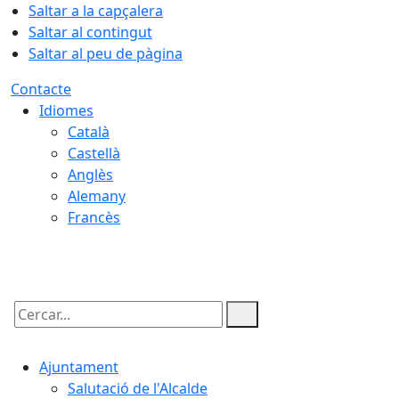
Saltar a la capçalera
Saltar al contingut
Saltar al peu de pàgina
Contacte
Idiomes
Català
Castellà
Anglès
Alemany
Francès
06.08.2026 | 21:55
Cercar:
Ajuntament
Salutació de l'Alcalde