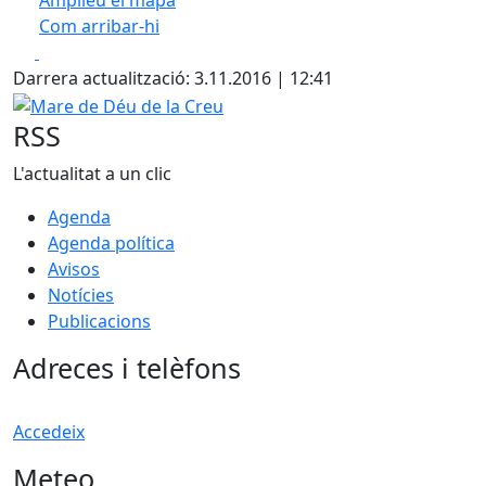
Amplieu el mapa
Com arribar-hi
Leaflet
| ©
OpenStreetMap
contributors
Facebook
X
+
Darrera actualització: 3.11.2016 | 12:41
−
Mare de Déu de la Creu
RSS
L'actualitat a un clic
Agenda
Agenda política
Avisos
Notícies
Publicacions
Adreces i telèfons
Accedeix
Meteo