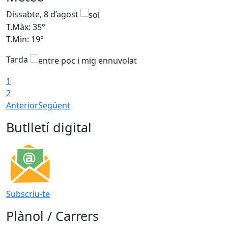
Dissabte, 8 d’agost
D
T.Màx: 35°
T
T.Min: 19°
T
Tarda
1
2
Anterior
Següent
Butlletí digital
Subscriu-te
Plànol / Carrers