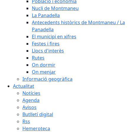
Població i economia
Nucli de Montmaneu
La Panadella
Antecedents històrics de Montmaneu / La
Panadella
El municipi en xifres
Festes i fires
Llocs d'interès
Rutes
On dormir
On menjar
Informació geogràfica
Actualitat
Notícies
Agenda
Avisos
Butlletí digital
Rss
Hemeroteca