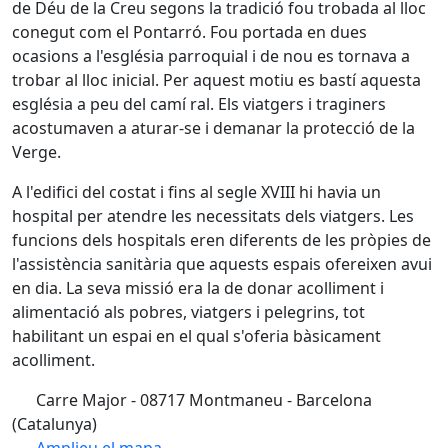
de Déu de la Creu segons la tradició fou trobada al lloc
conegut com el Pontarró. Fou portada en dues
ocasions a l'església parroquial i de nou es tornava a
trobar al lloc inicial. Per aquest motiu es bastí aquesta
església a peu del camí ral. Els viatgers i traginers
acostumaven a aturar-se i demanar la protecció de la
Verge.
A l'edifici del costat i fins al segle XVIII hi havia un
hospital per atendre les necessitats dels viatgers. Les
funcions dels hospitals eren diferents de les pròpies de
l'assistència sanitària que aquests espais ofereixen avui
en dia. La seva missió era la de donar acolliment i
alimentació als pobres, viatgers i pelegrins, tot
habilitant un espai en el qual s'oferia bàsicament
acolliment.
Carre Major - 08717 Montmaneu - Barcelona
(Catalunya)