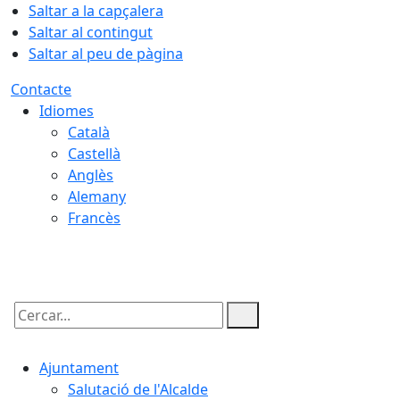
Saltar a la capçalera
Saltar al contingut
Saltar al peu de pàgina
Contacte
Idiomes
Català
Castellà
Anglès
Alemany
Francès
07.08.2026 | 17:13
Cercar:
Ajuntament
Salutació de l'Alcalde