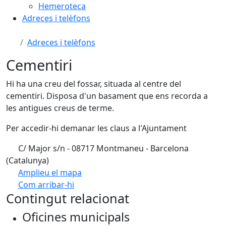
Hemeroteca
Adreces i telèfons
Adreces i telèfons
Cementiri
Hi ha una creu del fossar, situada al centre del
cementiri. Disposa d'un basament que ens recorda a
les antigues creus de terme.
Per accedir-hi demanar les claus a l'Ajuntament
C/ Major s/n - 08717 Montmaneu - Barcelona
(Catalunya)
Amplieu el mapa
Com arribar-hi
Leaflet
| ©
OpenStreetMap
contributors
Contingut relacionat
+
Oficines municipals
−