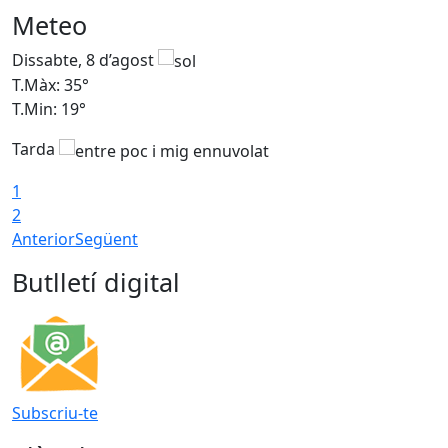
Meteo
Dissabte, 8 d’agost
D
T.Màx: 35°
T
T.Min: 19°
T
Tarda
1
2
Anterior
Següent
Butlletí digital
Subscriu-te