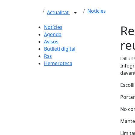
Notícies
Actualitat
Re
Notícies
Agenda
re
Avisos
Butlletí digital
Rss
Dillun
Hemeroteca
Infogr
davant
Escolli
Porta
No com
Manten
Limitar