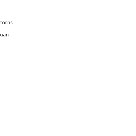
 torns
quan