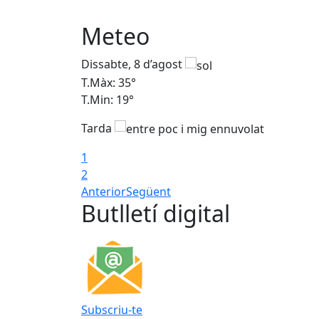
Meteo
Dissabte, 8 d’agost
T.Màx: 35°
T.Min: 19°
Tarda
1
2
Anterior
Següent
Butlletí digital
Subscriu-te