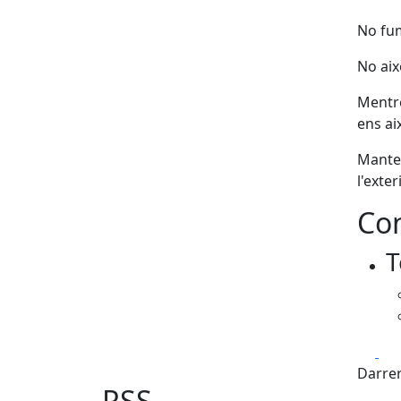
No fum
No aix
Mentre
ens a
Manten
l'exte
Con
T
Fa
Darrer
RSS