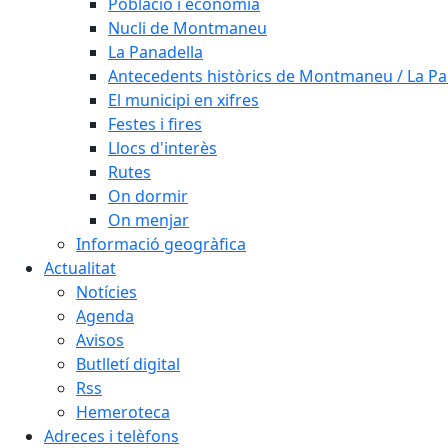
Població i economia
Nucli de Montmaneu
La Panadella
Antecedents històrics de Montmaneu / La Pa
El municipi en xifres
Festes i fires
Llocs d'interès
Rutes
On dormir
On menjar
Informació geogràfica
Actualitat
Notícies
Agenda
Avisos
Butlletí digital
Rss
Hemeroteca
Adreces i telèfons