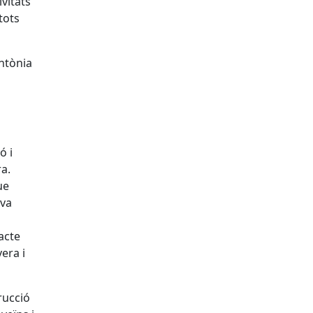
ivitats
tots
Antònia
ó i
a.
ue
 va
acte
era i
rucció