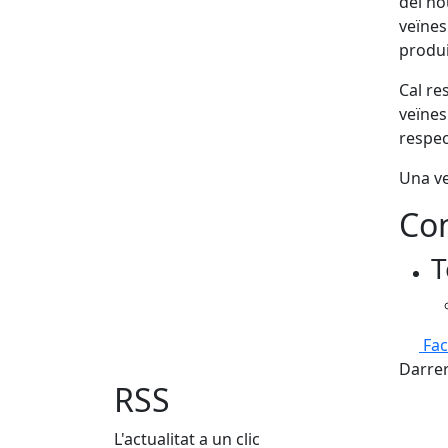
del no
veïnes
produ
Cal re
veïne
respec
Una v
Con
T
Fa
Darrer
RSS
L'actualitat a un clic