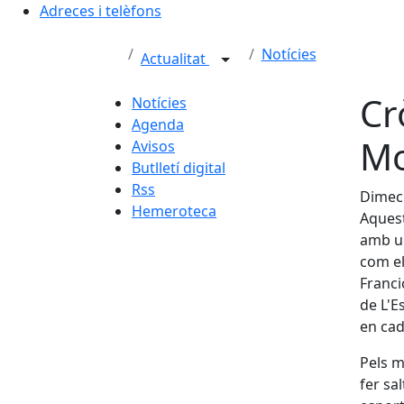
Adreces i telèfons
Notícies
Actualitat
Cr
Notícies
Agenda
Mo
Avisos
Butlletí digital
Rss
Dimecr
Hemeroteca
Aquest
amb un
com el
Franci
de L'E
en cad
Pels m
fer sal