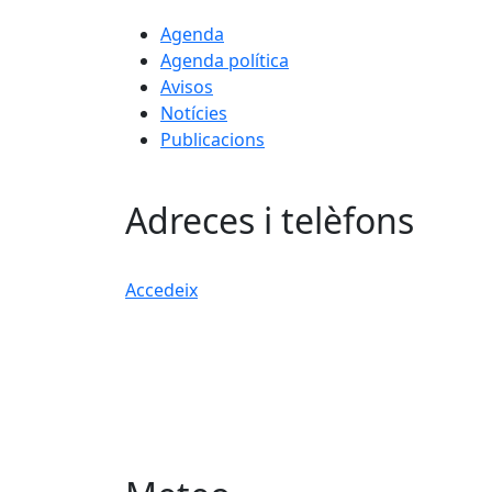
Agenda
Agenda política
Avisos
Notícies
Publicacions
Adreces i telèfons
Accedeix