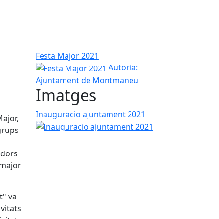
Festa Major 2021
Autoria:
Ajuntament de Montmaneu
Imatges
Inauguracio ajuntament 2021
ajor,
grups
adors
 major
t" va
ivitats