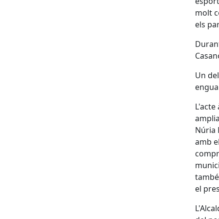
esport
molt c
els pa
Durant
Casano
Un del
enguan
L'acte
amplia
Núria 
amb el
compro
munici
també 
el pre
L'Alca