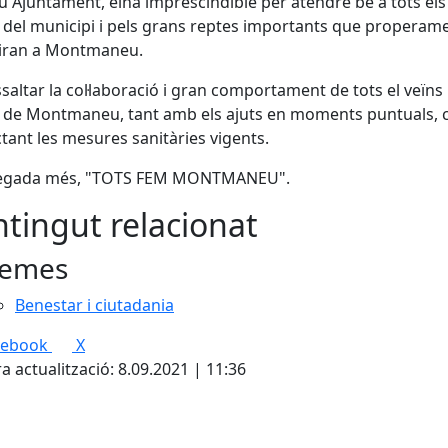
u Ajuntament, eina imprescindible per atendre bé a tots els 
 del municipi i pels grans reptes importants que properam
iran a Montmaneu.
ssaltar la col·laboració i gran comportament de tots el veïns 
s de Montmaneu, tant amb els ajuts en moments puntuals,
tant les mesures sanitàries vigents.
egada més, "TOTS FEM MONTMANEU".
tingut relacionat
emes
Benestar i ciutadania
cebook
X
a actualització: 8.09.2021 | 11:36