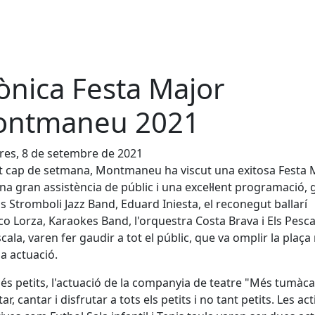
ònica Festa Major
ntmaneu 2021
es, 8 de setembre de 2021
 cap de setmana, Montmaneu ha viscut una exitosa Festa M
a gran assistència de públic i una excel·lent programació, 
s Stromboli Jazz Band, Eduard Iniesta, el reconegut ballarí
co Lorza, Karaokes Band, l'orquestra Costa Brava i Els Pesc
scala, varen fer gaudir a tot el públic, que va omplir la plaça
a actuació.
és petits, l'actuació de la companyia de teatre "Més tumàca
tar, cantar i disfrutar a tots els petits i no tant petits. Les act