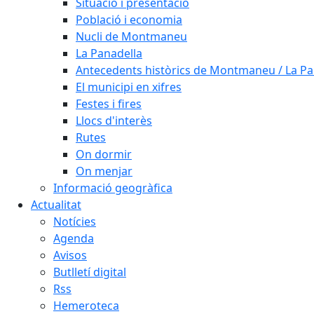
Situació i presentació
Població i economia
Nucli de Montmaneu
La Panadella
Antecedents històrics de Montmaneu / La Pa
El municipi en xifres
Festes i fires
Llocs d'interès
Rutes
On dormir
On menjar
Informació geogràfica
Actualitat
Notícies
Agenda
Avisos
Butlletí digital
Rss
Hemeroteca