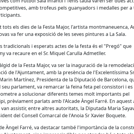
ives com Futbol Sala infantil i Tenis taula varen ser dues act
ompetitives, amb trofeus pels guanyadors i medalles per a 
rticipants.
 tots els dies de la Festa Major, l'artista montmaneuenca, 
vas va fer una exposició de les seves pintures a La Sala.
s tradicionals i esperats actes de la festa és el "Pregó" que
y va recaure en el Sr. Miquel Carulla Admetller.
 àlgid de la Festa Major, va ser la inaguració de la remodelaci
ció de l'Ajuntament, amb la presència de l'Excelentíssima Sr
Marin Martínez, Presidenta de la Diputació de Barcelona, q
 seu parlament, va remarcar la feina feta pel consistori i es
metre a solucionar diferents temes molt importants pel
pi, prèviament parlats amb l'Alcade Àngel Farré. En aquest 
van assistir, entre altres autoritats, la Diputada Maria Sayav
sident del Consell Comarcal de l'Anoia Sr Xavier Boquete.
lde Àngel Farré, va destacar també l'importància de la const