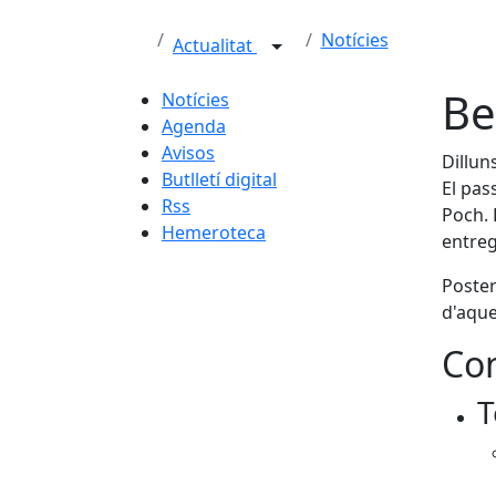
Notícies
Actualitat
Be
Notícies
Agenda
Avisos
Dillun
Butlletí digital
El pas
Rss
Poch. L
Hemeroteca
entreg
Poster
d'aque
Con
T