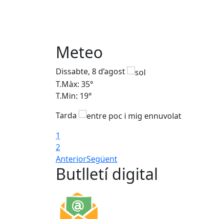
Meteo
Dissabte, 8 d’agost
T.Màx: 35°
T.Min: 19°
Tarda
1
2
Anterior
Següent
Butlletí digital