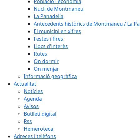
Població i economia
Nucli de Montmaneu
La Panadella
Antecedents històrics de Montmaneu / La Pa
El municipi en xifres
Festes i fires
Llocs d'interès
Rutes
On dormir
On menjar
Informació geogràfica
Actualitat
Notícies
Agenda
Avisos
Butlletí digital
Rss
Hemeroteca
Adreces i telèfons