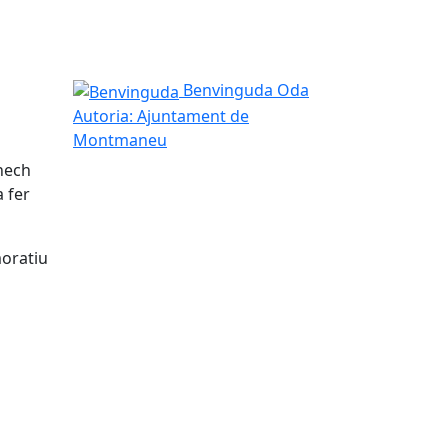
Benvinguda
Benvinguda Oda
Autoria: Ajuntament de
Montmaneu
nech
a fer
moratiu