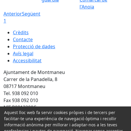
l'Anoia
Anterior
Següent
1
Crèdits
Contacte
Protecció de dades
Avís legal
Accessibilitat
Ajuntament de Montmaneu
Carrer de la Panadella, 8
08717 Montmaneu
Tel. 938 092 010
Fax 938 092 010
NIF P0813200C
Aquest lloc web fa servir cookies pròpies i de tercers per
facilitar-te una experiència de navegació òptima i recollir
Amb la col·laboració de:
informació anònima per millorar i adaptar-nos a les teves
preferències i pautes de navegació. Navegar sense acceptar