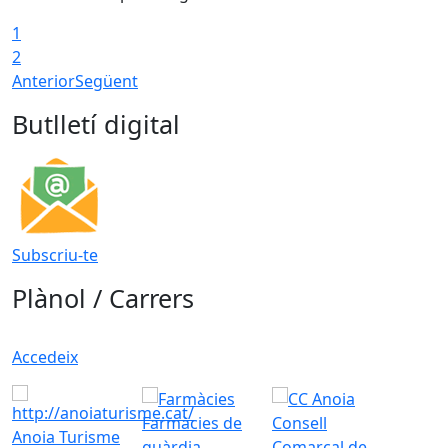
1
2
Anterior
Següent
Butlletí digital
Subscriu-te
Plànol / Carrers
Accedeix
Farmàcies de
Consell
Anoia Turisme
guàrdia
Comarcal de