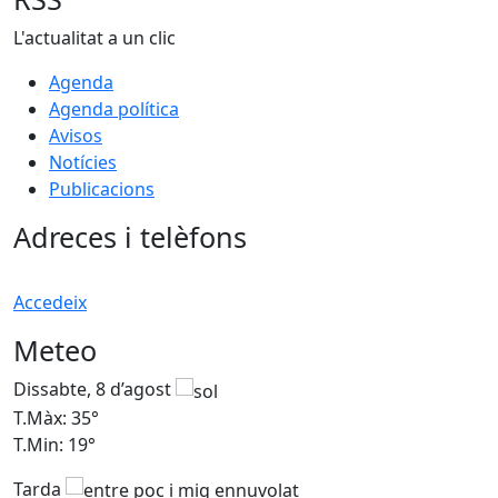
L'actualitat a un clic
Agenda
Agenda política
Avisos
Notícies
Publicacions
Adreces i telèfons
Accedeix
Meteo
Dissabte, 8 d’agost
D
T.Màx: 35°
T
T.Min: 19°
T
Tarda