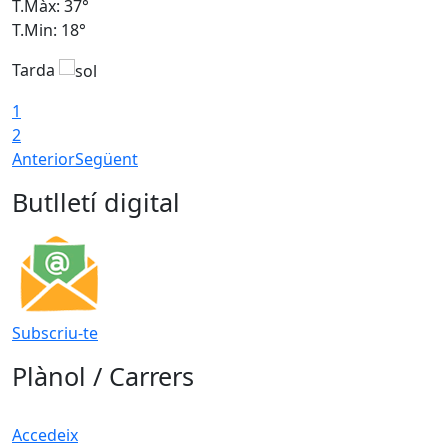
T.Màx: 37°
T
T.Min: 18°
T
Tarda
T
1
2
Anterior
Següent
Butlletí digital
Subscriu-te
Plànol / Carrers
Accedeix