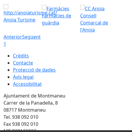
Farmàcies de
Consell
Anoia Turisme
guàrdia
Comarcal de
l'Anoia
Anterior
Següent
1
Crèdits
Contacte
Protecció de dades
Avís legal
Accessibilitat
Ajuntament de Montmaneu
Carrer de la Panadella, 8
08717 Montmaneu
Tel. 938 092 010
Fax 938 092 010
NIF P0813200C