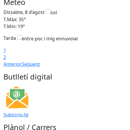
Meteo
Dissabte, 8 d’agost
D
T.Màx: 35°
T
T.Min: 19°
T
Tarda
1
2
Anterior
Següent
Butlletí digital
Subscriu-te
Plànol / Carrers