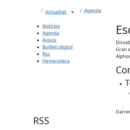
Agenda
Actualitat
Es
Notícies
Agenda
Avisos
Dissab
Butlletí digital
Gran e
Rss
Alphon
Hemeroteca
Con
T
Fa
Darrer
RSS