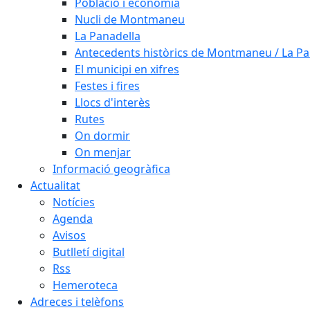
Població i economia
Nucli de Montmaneu
La Panadella
Antecedents històrics de Montmaneu / La Pa
El municipi en xifres
Festes i fires
Llocs d'interès
Rutes
On dormir
On menjar
Informació geogràfica
Actualitat
Notícies
Agenda
Avisos
Butlletí digital
Rss
Hemeroteca
Adreces i telèfons