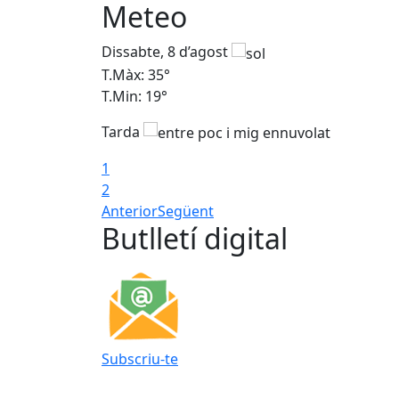
Meteo
Dissabte, 8 d’agost
T.Màx: 35°
T.Min: 19°
Tarda
1
2
Anterior
Següent
Butlletí digital
Subscriu-te