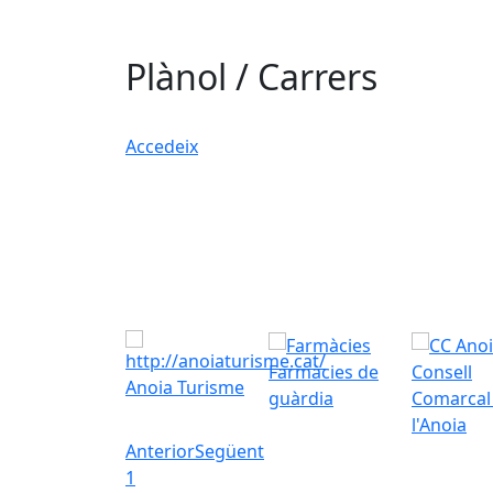
Plànol / Carrers
Accedeix
Farmàcies de
Consell
Anoia Turisme
guàrdia
Comarcal
l'Anoia
Anterior
Següent
1